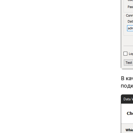
В ка
подк