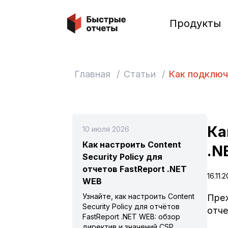
Быстрые отчеты
Продукты
Главная
/
Статьи
/
Как подключ
Ка
10 июля 2026
Как настроить Content
.N
Security Policy для
отчетов FastReport .NET
16.11.
WEB
Узнайте, как настроить Content
Преж
Security Policy для отчётов
отче
FastReport .NET WEB: обзор
директив и значений CSP,