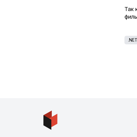
Так 
филь
.NE