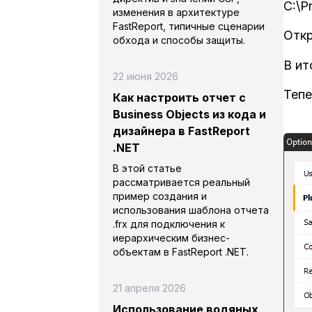
C:\P
изменения в архитектуре
FastReport, типичные сценарии
Откр
обхода и способы защиты.
В ит
22 июня 2026
Тепе
Как настроить отчет с
Business Objects из кода и
дизайнера в FastReport
.NET
В этой статье
рассматривается реальный
пример создания и
использования шаблона отчета
.frx для подключения к
иерархическим бизнес-
объектам в FastReport .NET.
21 апреля 2026
Использование водяных