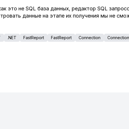
как это не SQL база данных, редактор SQL запрос
тровать данные на этапе их получения мы не смо
T
.NET
FastReport
FastReport
Connection
Connectio