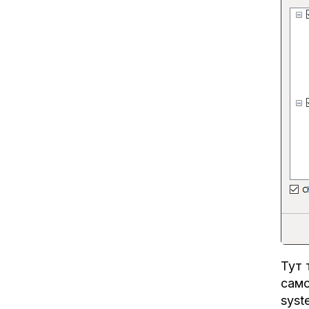
Тут 
само
syst