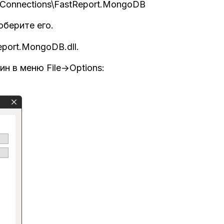
as\Connections\FastReport.MongoDB
оберите его.
eport.MongoDB.dll.
н в меню File->Options: