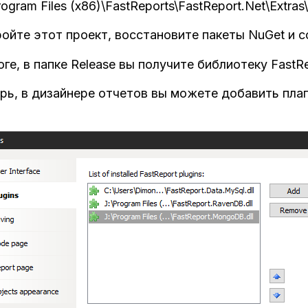
rogram Files (x86)\FastReports\FastReport.Net\Extr
ойте этот проект, восстановите пакеты NuGet и с
оге, в папке Release вы получите библиотеку FastR
рь, в дизайнере отчетов вы можете добавить плаги