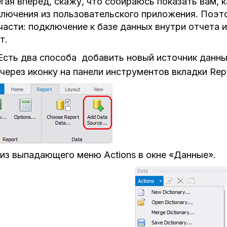
гая вперед, скажу, что собираюсь показать вам, к
лючения из пользовательского приложения. Поэт
части: подключение к базе данных внутри отчета 
т.
Есть два способа добавить новый источник данных
через иконку на панели инструментов вкладки Repo
из выпадающего меню Actions в окне «Данные».