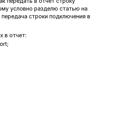
ак передать в отчет строку
ому условно разделю статью на
и передача строки подключения в
 в отчет:
rt;