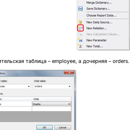
тельская таблица – employee, а дочерняя – order