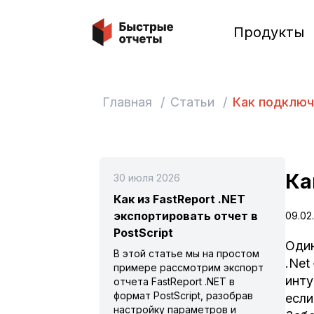
Быстрые отчеты
Продукты
Главная
/
Статьи
/
Как подключ
Ка
30 июля 2026
Как из FastReport .NET
экспортировать отчет в
09.02
PostScript
Один
В этой статье мы на простом
.Net
примере рассмотрим экспорт
инту
отчета FastReport .NET в
формат PostScript, разобрав
если
настройку параметров и