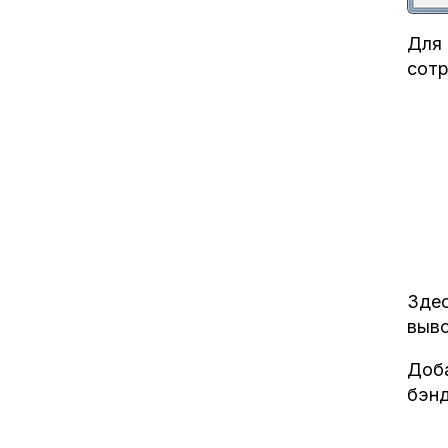
Для 
сотр
Здес
выво
Доба
бэнд