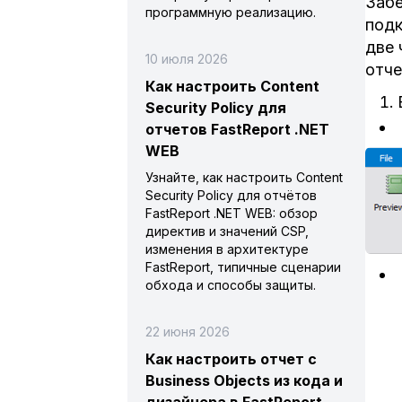
Забе
программную реализацию.
подк
две 
10 июля 2026
отче
Как настроить Content
Security Policy для
отчетов FastReport .NET
WEB
Узнайте, как настроить Content
Security Policy для отчётов
FastReport .NET WEB: обзор
директив и значений CSP,
изменения в архитектуре
FastReport, типичные сценарии
обхода и способы защиты.
22 июня 2026
Как настроить отчет с
Business Objects из кода и