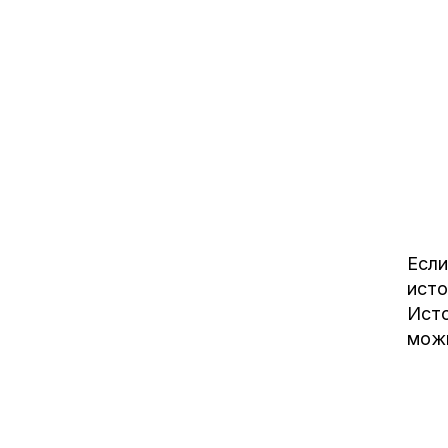
Если
исто
Исто
можн