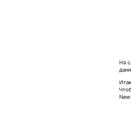
На с
данн
Итак
Чтоб
New 