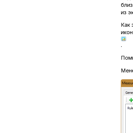
близ
из э
Как 
ико
.
Помн
Мене