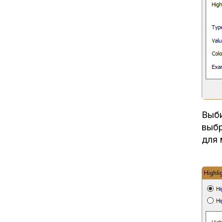
Выби
выбр
для 