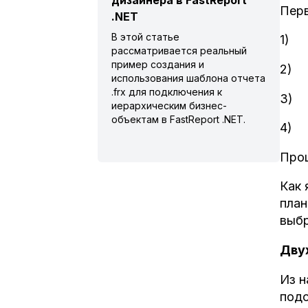
дизайнера в FastReport
Перв
.NET
В этой статье
1) 
рассматривается реальный
пример создания и
2) 
использования шаблона отчета
.frx для подключения к
3) 
иерархическим бизнес-
объектам в FastReport .NET.
4) 
Прощ
Как 
план
выбр
Дву
Из н
подс