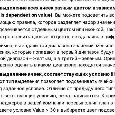
выделение всех ячеек разным цветом в зависи
lls
dependent
on
value)
. Вы можете подсветить все
мощью правила, которое разделяет набор значени
дсвечивается отдельным цветом или иконкой. Так
стро оценить данные по цвету, не вдаваясь в циф
имер, вы задали три диапазона значений: меньше 3
ения, которые попадают в первый диапазон будут
ой диапазон – желтым, а в третий – зеленым. Ори
венно оценить в каком диапазоне находятся значе
выделение ячеек, соответствующих условию (
H
от тип выделения позволяет подсвечивать ячейки
д заданное условие. Отличие от предыдущего типа 
ответствующие условию, не затрагиваются. К прим
неджеров в вашей компании перевыполнил план в 
даете условие Value > 30 и выбираете цвет подсве