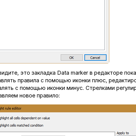
видите, это закладка Data marker в редакторе по
влять правила с помощью иконки плюс, редактир
алять с помощью иконки минус. Стрелками регули
вляем новое правило: