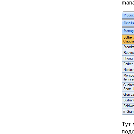
mana
Тут 
подс