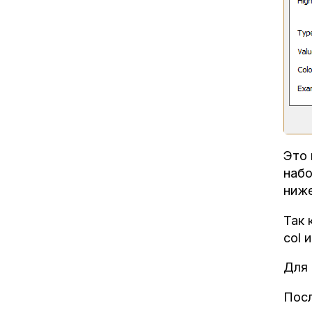
Это 
набо
ниже
Так 
col 
Для 
Посл