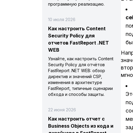
программную реализацию.
ce
10 июля 2026
по
Как настроить Content
по
Security Policy для
бы
отчетов FastReport .NET
WEB
Напр
Узнайте, как настроить Content
знач
Security Policy для отчётов
втор
FastReport .NET WEB: обзор
мгно
директив и значений CSP,
изменения в архитектуре
FastReport, типичные сценарии
Эт
обхода и способы защиты.
по
22 июня 2026
со
ме
Как настроить отчет с
Business Objects из кода и
за