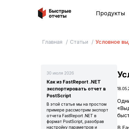
Быстрые отчеты
Продукты
Главная
/
Статьи
/
Условное вы
Ус
30 июля 2026
Как из FastReport .NET
экспортировать отчет в
18.05.
PostScript
Одни
В этой статье мы на простом
«Выд
примере рассмотрим экспорт
быст
отчета FastReport .NET в
формат PostScript, разобрав
В Fa
настройку параметров и