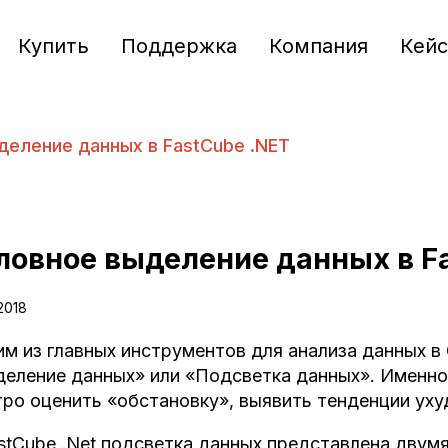
Купить
Поддержка
Компания
Кей
деление данных в FastCube .NET
ловное выделение данных в F
2018
м из главных инструментов для анализа данных в
еление данных» или «Подсветка данных». Именно
ро оценить «обстановку», выявить тенденции уху
stCube .Net подсветка данных представлена двум