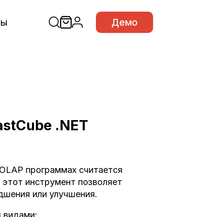
сы
Демо
astCube .NET
 OLAP программах считается
 этот инструмент позволяет
дшения или улучшения.
я видами: