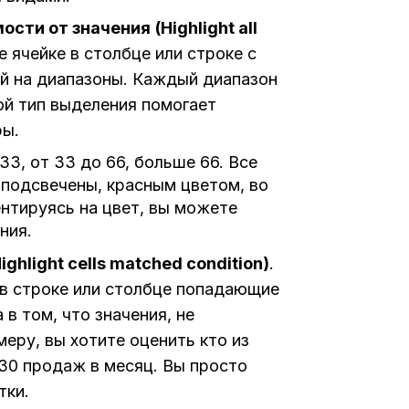
мости от значения
(
Highlight
all
 ячейке в столбце или строке с
й на диапазоны. Каждый диапазон
ой тип выделения помогает
ры.
3, от 33 до 66, больше 66. Все
 подсвечены, красным цветом, во
ентируясь на цвет, вы можете
ния.
ighlight
cells
matched
condition)
.
 в строке или столбце попадающие
в том, что значения, не
еру, вы хотите оценить кто из
30 продаж в месяц. Вы просто
тки.