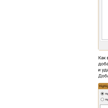
Как 
доба
и уд
Доба