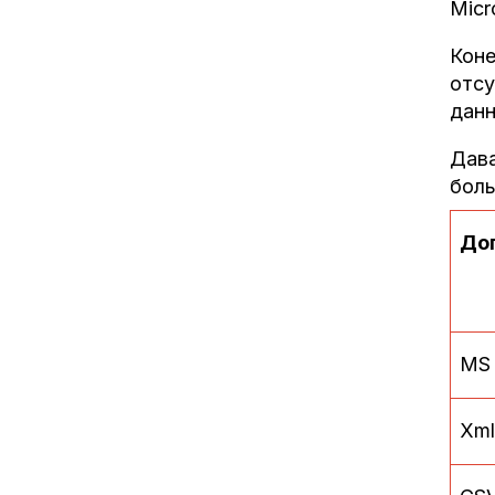
Micr
Коне
отсу
дан
Дава
бол
До
MS 
Xml