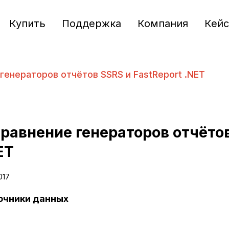
Купить
Поддержка
Компания
Кей
генераторов отчётов SSRS и FastReport .NET
сравнение генераторов отчётов
ET
2017
очники данных