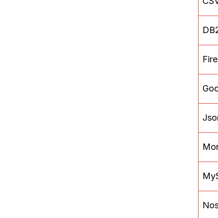
CS
DB
Fire
Goo
Jso
Mo
My
No