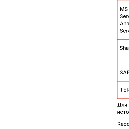
MS
Ser
Ana
Ser
Sha
SA
TE
Для 
исто
Repo