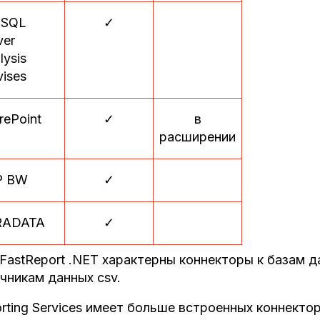
 SQL
✓
ver
lysis
vises
rePoint
✓
в
расширении
P BW
✓
RADATA
✓
FastReport .NET характерны коннекторы к базам д
чникам данных csv.
rting Services имеет больше встроенных коннекто