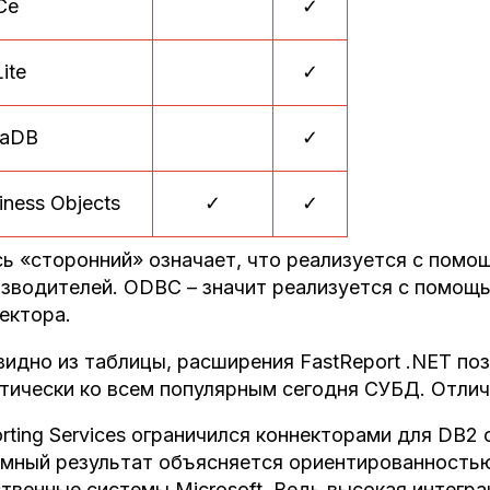
Ce
✓
ite
✓
taDB
✓
iness Objects
✓
✓
ь «сторонний» означает, что реализуется с помо
зводителей. ODBC – значит реализуется с помощ
ектора.
видно из таблицы, расширения FastReport .NET п
тически ко всем популярным сегодня СУБД. Отлич
rting Services ограничился коннекторами для DB2 о
мный результат объясняется ориентированностью
твенные системы Microsoft. Ведь высокая интегр