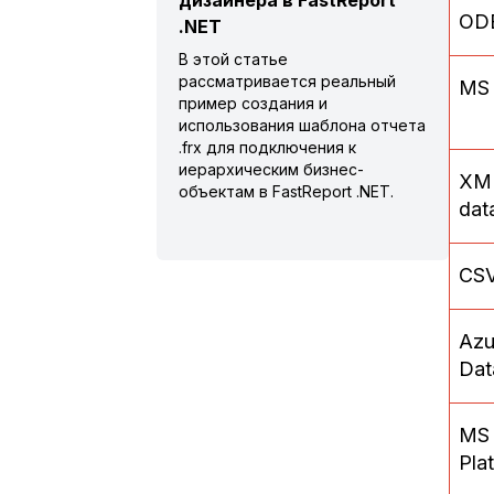
дизайнера в FastReport
OD
.NET
В этой статье
рассматривается реальный
MS 
пример создания и
использования шаблона отчета
.frx для подключения к
иерархическим бизнес-
XM
объектам в FastReport .NET.
dat
CSV
Azu
Dat
MS 
Pla