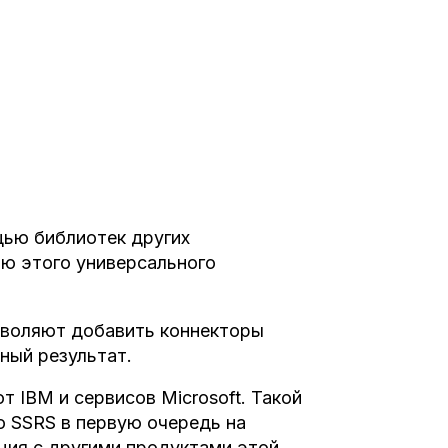
щью библиотек других
ью этого универсального
озволяют добавить коннекторы
ный результат.
т IBM и сервисов Microsoft. Такой
 SSRS в первую очередь на
ация с другими продуктами этой