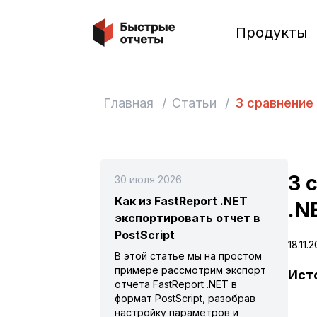
Быстрые отчеты
Продукты
Главная
/
Статьи
/
3 сравнение 
3 
30 июля 2026
Как из FastReport .NET
.N
экспортировать отчет в
PostScript
18.11.
В этой статье мы на простом
примере рассмотрим экспорт
Ист
отчета FastReport .NET в
формат PostScript, разобрав
настройку параметров и