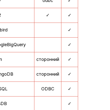
V
odbc
✓
2
✓
✓
bird
✓
gleBigQuery
✓
n
сторонний
✓
ngoDB
сторонний
✓
SQL
ODBC
✓
sDB
✓