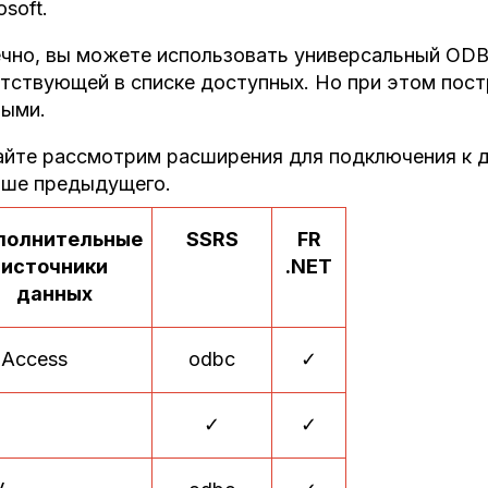
osoft.
чно, вы можете использовать универсальный ODB
тствующей в списке доступных. Но при этом пост
ными.
йте рассмотрим расширения для подключения к д
ьше предыдущего.
полнительные
SSRS
FR
источники
.
NET
данных
Access
odbc
✓
✓
✓