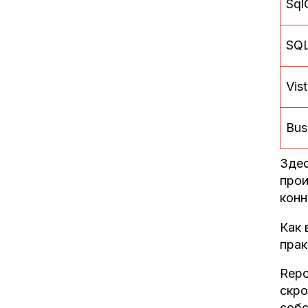
Sql
SQL
Vis
Bus
Здес
прои
конн
Как 
прак
Repo
скро
собс