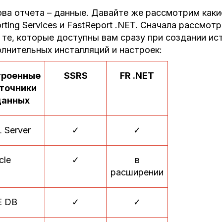
ва отчета – данные. Давайте же рассмотрим каки
rting Services и FastReport .NET. Сначала рассмо
 те, которые доступны вам сразу при создании ист
лнительных инсталляций и настроек:
троенные
SSRS
FR .NET
точники
данных
 Server
✓
✓
cle
✓
в
расширении
E DB
✓
✓