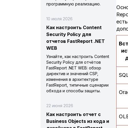
программную реализацию.
Осно
Repo
10 июля 2026
есть
Как настроить Content
допо
Security Policy для
отчетов FastReport .NET
Вс
WEB
ис
Узнайте, как настроить Content
Security Policy для отчётов
FastReport .NET WEB: обзор
директив и значений CSP,
SQL
изменения в архитектуре
FastReport, типичные сценарии
обхода и способы защиты.
Ora
22 июня 2026
Как настроить отчет с
OL
Business Objects из кода и