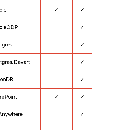
cle
✓
✓
cleODP
✓
tgres
✓
tgres.Devart
✓
venDB
✓
rePoint
✓
✓
Anywhere
✓