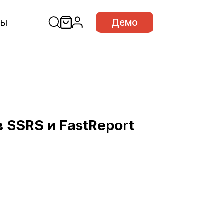
сы
Демо
 SSRS и FastReport