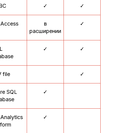
BC
✓
✓
Access
в
✓
расширении
L
✓
✓
abase
 file
✓
re SQL
✓
abase
Analytics
✓
tform