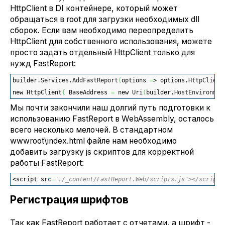
HttpClient в DI контейнере, который может
обращаться в root для загрузки необходимых dll
сборок. Если вам необходимо переопределить
HttpClient для собственного использования, можете
просто задать отдельный HttpClient только для
нужд FastReport:
builder.
Services
.
AddFastReport
(
options 
=
> options.
HttpClient
new HttpClient
{
 BaseAddress 
=
 new Uri
(
builder.
HostEnvironmen
Мы почти закончили наш долгий путь подготовки к
использованию FastReport в WebAssembly, осталось
всего несколько мелочей. В стандартном
wwwroot\index.html файле нам необходимо
добавить загрузку js скриптов для корректной
работы FastReport:
<script src
=
"./_content/FastReport.Web/scripts.js"></script>
Регистрация шрифтов
Так как FastReport работает с отчетами, а шрифт -