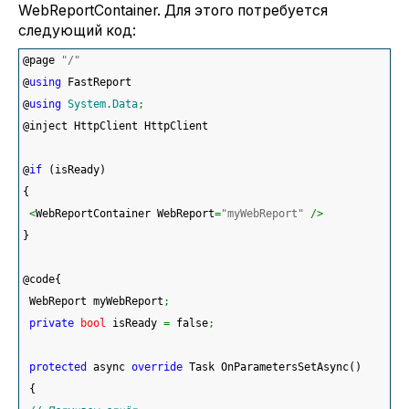
WebReportContainer. Для этого потребуется
следующий код:
@page 
"/"
@
using
 FastReport
@
using
System.Data
;
@inject HttpClient HttpClient
@
if
(
isReady
)
{
<
WebReportContainer WebReport
=
"myWebReport"
/>
}
@code
{
 WebReport myWebReport
;
private
bool
 isReady 
=
 false
;
protected
 async 
override
 Task OnParametersSetAsync
(
)
{