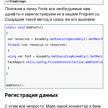
</ItemGroup
>
Положим в папку Fonts все необходимые нам
шрифты и зарегистрируем их в нашем Program.cs.
Создадим такой метод и сразу же его вызовем:
static
void
 AddFonts
(
)
{
 var resources 
=
 Assembly.
GetExecutingAssembly
(
)
.
GetManifest
foreach
(
var resource 
in
 resources
)
{
using
 var font 
=
 Assembly.
GetExecutingAssembly
(
)
.
GetManifes
 FastReport.
Utils
.
Config
.
PrivateFontCollection
.
AddFontFromSt
}
}
AddFonts
(
)
;
Регистрация данных
С этим всё непросто. Мало какой коннектор к базе