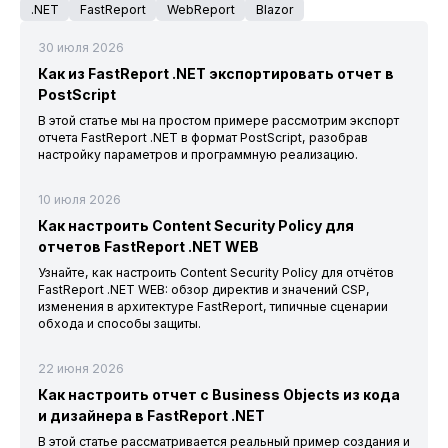
.NET
FastReport
WebReport
Blazor
30 июля 2026
Как из FastReport .NET экспортировать отчет в
PostScript
В этой статье мы на простом примере рассмотрим экспорт
отчета FastReport .NET в формат PostScript, разобрав
настройку параметров и программную реализацию.
10 июля 2026
Как настроить Content Security Policy для
отчетов FastReport .NET WEB
Узнайте, как настроить Content Security Policy для отчётов
FastReport .NET WEB: обзор директив и значений CSP,
изменения в архитектуре FastReport, типичные сценарии
обхода и способы защиты.
22 июня 2026
Как настроить отчет с Business Objects из кода
и дизайнера в FastReport .NET
В этой статье рассматривается реальный пример создания и