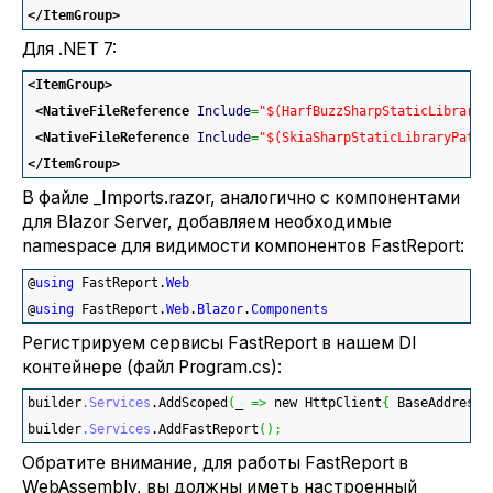
</ItemGroup
>
Для .NET 7:
<ItemGroup
>
<NativeFileReference
Include
=
"$(HarfBuzzSharpStaticLibraryP
<NativeFileReference
Include
=
"$(SkiaSharpStaticLibraryPath)
</ItemGroup
>
В файле _Imports.razor, аналогично с компонентами
для Blazor Server, добавляем необходимые
namespace для видимости компонентов FastReport:
@
using
 FastReport.
Web
@
using
 FastReport.
Web
.
Blazor
.
Components
Регистрируем сервисы FastReport в нашем DI
контейнере (файл Program.cs):
builder
.Services
.AddScoped
(
_ 
=>
 new HttpClient
{
 BaseAddress 
builder
.Services
.AddFastReport
(
)
;
Обратите внимание, для работы FastReport в
WebAssembly, вы должны иметь настроенный