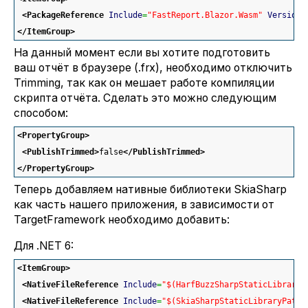
<PackageReference
Include
=
"FastReport.Blazor.Wasm"
Version
=
</ItemGroup
>
На данный момент если вы хотите подготовить
ваш отчёт в браузере (.frx), необходимо отключить
Trimming, так как он мешает работе компиляции
скрипта отчёта. Сделать это можно следующим
способом:
<PropertyGroup
>
<PublishTrimmed
>
false
</PublishTrimmed
>
</PropertyGroup
>
Теперь добавляем нативные библиотеки SkiaSharp
как часть нашего приложения, в зависимости от
TargetFramework необходимо добавить:
Для .NET 6:
<ItemGroup
>
<NativeFileReference
Include
=
"$(HarfBuzzSharpStaticLibraryP
<NativeFileReference
Include
=
"$(SkiaSharpStaticLibraryPath)