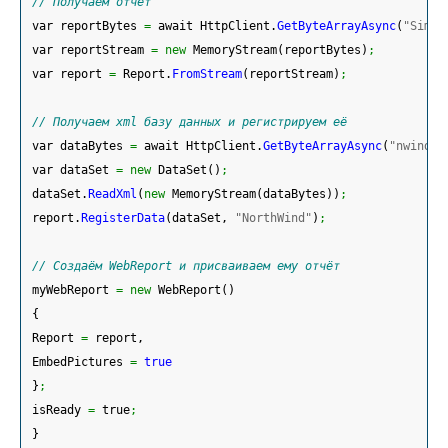
// Получаем отчёт
 var reportBytes 
=
 await HttpClient.
GetByteArrayAsync
(
"Simpl
 var reportStream 
=
new
 MemoryStream
(
reportBytes
)
;
 var report 
=
 Report.
FromStream
(
reportStream
)
;
// Получаем xml базу данных и регистрируем её
 var dataBytes 
=
 await HttpClient.
GetByteArrayAsync
(
"nwind.x
 var dataSet 
=
new
 DataSet
(
)
;
 dataSet.
ReadXml
(
new
 MemoryStream
(
dataBytes
)
)
;
 report.
RegisterData
(
dataSet, 
"NorthWind"
)
;
// Создаём WebReport и присваиваем ему отчёт
 myWebReport 
=
new
 WebReport
(
)
{
 Report 
=
 report,
 EmbedPictures 
=
true
}
;
 isReady 
=
 true
;
}