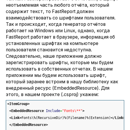
неотъемлемая часть любого отчёта, который
содержит текст, то FastReport должен
взаимодействовать со шрифтами пользователя.
Так и происходит, когда генератор отчётов
работает на Windows или Linux, однако, когда
FastReport работает в браузере, информация об
установленных шрифтах на компьютере
пользователя становится недоступна.
Следовательно, наше приложение должно
зарегистрировать шрифты, которые мы будем
использовать в собственных отчетах. В нашем
приложении мы будем использовать шрифт,
который заранее встроим в нашу библиотеку как
внедренный ресурс (EmbeddedResource). Для
этого, в нашем проекте (.csproj) укажем:
<ItemGroup
>
<EmbeddedResource
Include
=
"Fonts\**"
>
<Link
>
Fonts\%(RecursiveDir)%(Filename)%(Extension)
</Link
>
</EmbeddedResource
>