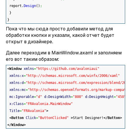
 report.
Design
(
)
;
}
}
Пока что мы сюда просто добавили метод для
обработки кнопки и указали, какой отчет будет
открыт в дизайнере.
Далее переходим в MainWindow.axaml и заполняем
его вот таким образом:
<Window
xmlns
=
"https://github.com/avaloniaui"
xmlns:x
=
"http://schemas.microsoft.com/winfx/2006/xaml"
xmlns:d
=
"http://schemas.microsoft.com/expression/blend/2008
xmlns:mc
=
"http://schemas.openxmlformats.org/markup-compatib
mc:Ignorable
=
"d"
d:DesignWidth
=
"800"
d:DesignHeight
=
"450"
x:Class
=
"FRAvalonia.MainWindow"
Title
=
"FRAvalonia"
>
<Button
Click
=
"ButtonClicked"
>
Start Designer!
</Button
>
</Window
>