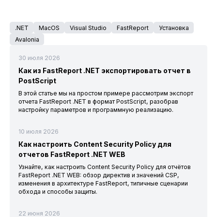
.NET
MacOS
Visual Studio
FastReport
Установка
Avalonia
30 июля 2026
Как из FastReport .NET экспортировать отчет в
PostScript
В этой статье мы на простом примере рассмотрим экспорт
отчета FastReport .NET в формат PostScript, разобрав
настройку параметров и программную реализацию.
10 июля 2026
Как настроить Content Security Policy для
отчетов FastReport .NET WEB
Узнайте, как настроить Content Security Policy для отчётов
FastReport .NET WEB: обзор директив и значений CSP,
изменения в архитектуре FastReport, типичные сценарии
обхода и способы защиты.
22 июня 2026