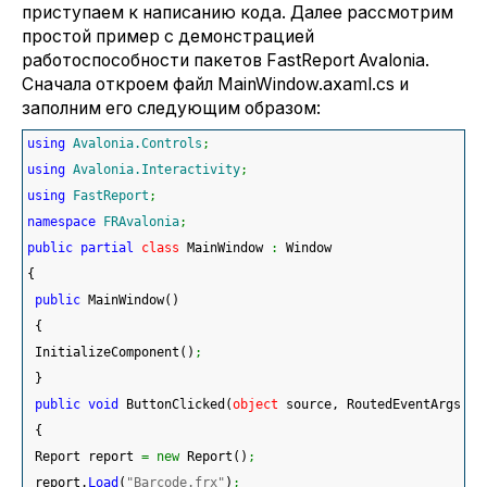
приступаем к написанию кода. Далее рассмотрим
простой пример с демонстрацией
работоспособности пакетов FastReport Avalonia.
Сначала откроем файл MainWindow.axaml.cs и
заполним его следующим образом:
using
Avalonia.Controls
;
using
Avalonia.Interactivity
;
using
FastReport
;
namespace
FRAvalonia
;
public
partial
class
 MainWindow 
:
 Window
{
public
 MainWindow
(
)
{
 InitializeComponent
(
)
;
}
public
void
 ButtonClicked
(
object
 source, RoutedEventArgs ar
{
 Report report 
=
new
 Report
(
)
;
 report.
Load
(
"Barcode.frx"
)
;