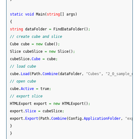
static
void
 Main
(
string
[
]
 args
)
{
string
 dataFolder 
=
 FindDataFolder
(
)
;
// create cube and slice
 Cube cube 
=
new
 Cube
(
)
;
 Slice cubeSlice 
=
new
 Slice
(
)
;
 cubeSlice.
Cube
=
 cube
;
// load cube
 cube.
Load
(
Path.
Combine
(
dataFolder, 
"Cubes"
, 
"2_0_sample_en1
// open cube
 cube.
Active
=
 true
;
// export slice
 HTMLExport export 
=
new
 HTMLExport
(
)
;
 export.
Slice
=
 cubeSlice
;
 export.
Export
(
Path.
Combine
(
Config.
ApplicationFolder
, 
"expor
}
}