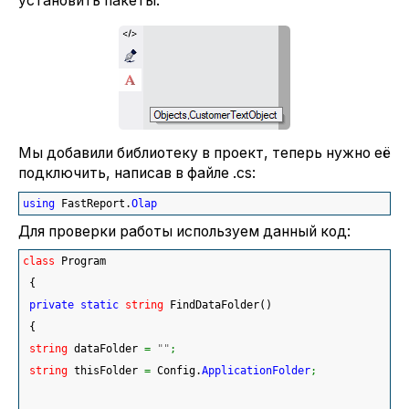
установить пакеты:
Мы добавили библиотеку в проект, теперь нужно её
подключить, написав в файле .cs:
using
 FastReport.
Olap
Для проверки работы используем данный код:
class
 Program
{
private
static
string
 FindDataFolder
(
)
{
string
 dataFolder 
=
""
;
string
 thisFolder 
=
 Config.
ApplicationFolder
;