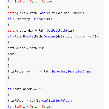
for
(
int
 i 
=
0
;
 i 
<
6
;
 i
++
)
{
string
 dir 
=
 Path.
Combine
(
thisFolder, 
"Data"
)
;
if
(
Directory.
Exists
(
dir
)
)
{
string
 data_dir 
=
 Path.
GetFullPath
(
dir
)
;
if
(
File.
Exists
(
Path.
Combine
(
data_dir, 
"config.xml"
)
)
)
{
 dataFolder 
=
 data_dir
;
 break
;
}
}
 thisFolder 
+=
".."
+
 Path.
DirectorySeparatorChar
;
}
if
(
dataFolder 
==
""
)
{
 thisFolder 
=
 Config.
ApplicationFolder
;
for
(
int
 i 
=
0
;
 i 
<
6
;
 i
++
)