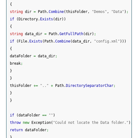
{
string
 dir 
=
 Path.
Combine
(
thisFolder, 
"Demos"
, 
"Data"
)
;
if
(
Directory.
Exists
(
dir
)
)
{
string
 data_dir 
=
 Path.
GetFullPath
(
dir
)
;
if
(
File.
Exists
(
Path.
Combine
(
data_dir, 
"config.xml"
)
)
)
{
 dataFolder 
=
 data_dir
;
 break
;
}
}
 thisFolder 
+=
".."
+
 Path.
DirectorySeparatorChar
;
}
}
if
(
dataFolder 
==
""
)
throw
new
 Exception
(
"Could not locate the Data folder."
)
;
return
 dataFolder
;
}