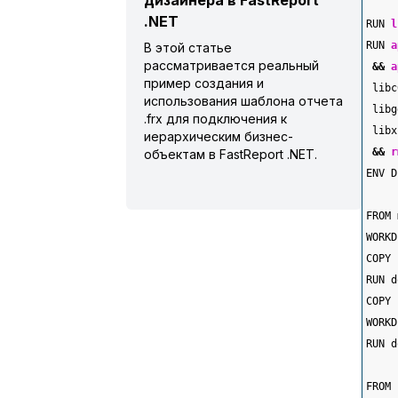
дизайнера в FastReport
.NET
RUN 
l
RUN 
a
В этой статье
рассматривается реальный
&&
a
пример создания и
 libc
использования шаблона отчета
 libg
.frx для подключения к
 libx
иерархическим бизнес-
&&
r
объектам в FastReport .NET.
ENV D
FROM 
WORKD
COPY 
RUN d
COPY 
WORKD
RUN d
FROM 