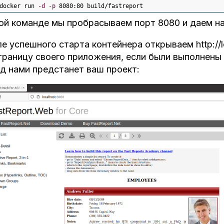
docker run 
-d
-p
8080
:
80
 build
/
fastreport 
ой команде мы пробрасываем порт 8080 и даем назв
е успешного старта контейнера открываем http://l
траницу своего приложения, если были выполнены 
д нами предстанет ваш проект: