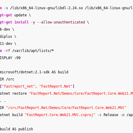
n
-s
/
lib
/
x86_64-linux-gnu
/
libdl-2.24.so 
/
lib
/
x86_64-linux-gnu
/
l
pt-get
 update \
pt-get
install
-y
--allow-unauthenticated
 \
6-dev \
diplus \
11-dev \
m
-rf
/
var
/
lib
/
apt
/
lists
/*
ISPLAY :
99
microsoft
/
dotnet:
2.1
-sdk AS build
IR 
/
src
[
"fastreport_net"
, 
"FastReport.Net"
]
otnet restore 
"FastReport.Net/Demos/Core/FastReport.Core.Web21.M
. .
IR 
"/src/FastReport.Net/Demos/Core/FastReport.Core.Web21.MVC"
otnet build 
"FastReport.Core.Web21.MVC.csproj"
-c
 Release 
-o
/
ap
build AS publish