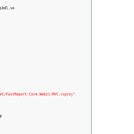
ibdl.so
VC/FastReport.Core.Web21.MVC.csproj"
p