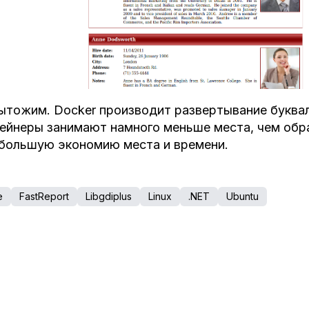
тожим. Docker производит развертывание буквал
ейнеры занимают намного меньше места, чем обр
большую экономию места и времени.
e
FastReport
Libgdiplus
Linux
.NET
Ubuntu