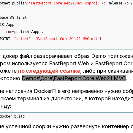
otnet publish 
"FastReport.Core.Web21.MVC.csproj"
-c
 Release 
-o
/
base AS final
IR 
/
app
--from
=publish 
/
app .
POINT 
[
"dotnet"
, 
"FastReport.Core.Web21.MVC.dll"
]
 докер файл разворачивает образ Demo приложени
ром используется FastReport.Web и FastReport.Co
можете
по следующей ссылке
, либо при скачива
екторию
Demos\Core\FastReport.Core.Web21.MVC
.
е написания DockerFile его непременно нужно соб
скаем терминал из директории, в которой находитс
нду:
docker build
е успешной сборки нужно развернуть контейнер