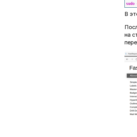
sudo
 
В эт
Посл
на с
пере