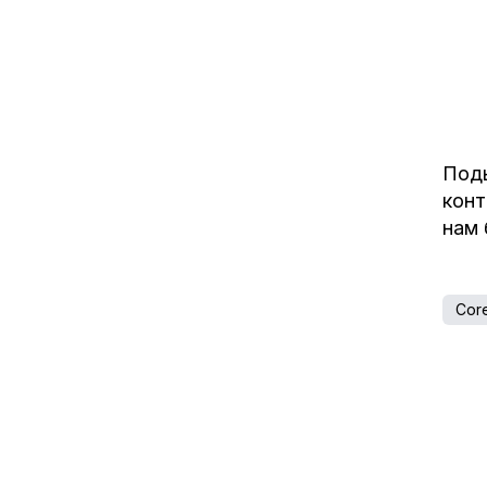
Поды
конт
нам 
Cor