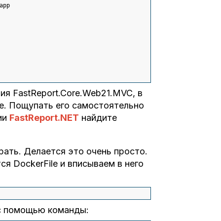
app
я FastReport.Core.Web21.MVC, в
re. Пощупать его самостоятельно
нии
FastReport.NET
найдите
рать. Делается это очень просто.
я DockerFile и вписываем в него
 с помощью команды: