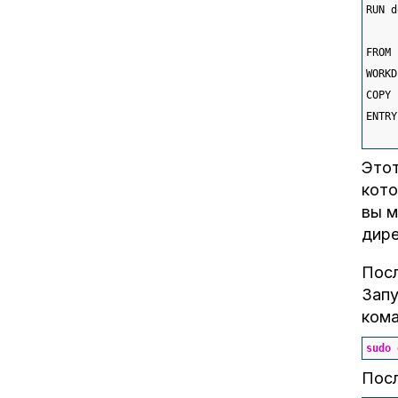
RUN d
FROM 
WORKD
COPY 
ENTRY
Этот
кото
вы 
дир
Посл
Запу
кома
sudo
 
Посл