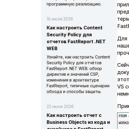
программную реализацию.
прил
пред
терм
10 июля 2026
Fast
Как настроить Content
Security Policy для
Для 
отчетов FastReport .NET
наше
WEB
про
Узнайте, как настроить Content
Security Policy для отчётов
Сейч
FastReport .NET WEB: обзор
доку
директив и значений CSP,
этот
изменения в архитектуре
FastReport, типичные сценарии
VS c
обхода и способы защиты.
немн
Прим
22 июня 2026
Как настроить отчет с
FROM 
Business Objects из кода и
WORKD