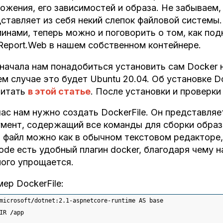
ожения, его зависимостей и образа. Не забываем,
ставляет из себя некий слепок файловой системы
инами, теперь можно и поговорить о том, как подн
Report.Web в нашем собственном контейнере.
начала нам понадобиться установить сам Docker н
м случае это будет Ubuntu 20.04. Об установке D
читать
в этой статье
. После установки и проверк
ас нам нужно создать DockerFile. Он представляе
мент, содержащий все команды для сборки образ
 файл можно как в обычном текстовом редакторе, т
ode есть удобный плагин docker, благодаря чему 
ого упрощается.
ер DockerFile:
microsoft
/
dotnet:
2.1
-aspnetcore-runtime AS base
IR 
/
app