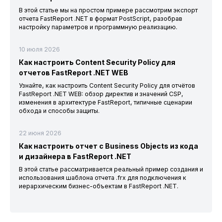
В этой статье мы на простом примере рассмотрим экспорт
отчета FastReport .NET в формат PostScript, разобрав
настройку параметров и программную реализацию.
10 июля 2026
Как настроить Content Security Policy для
отчетов FastReport .NET WEB
Узнайте, как настроить Content Security Policy для отчётов
FastReport .NET WEB: обзор директив и значений CSP,
изменения в архитектуре FastReport, типичные сценарии
обхода и способы защиты.
22 июня 2026
Как настроить отчет с Business Objects из кода
и дизайнера в FastReport .NET
В этой статье рассматривается реальный пример создания и
использования шаблона отчета .frx для подключения к
иерархическим бизнес-объектам в FastReport .NET.