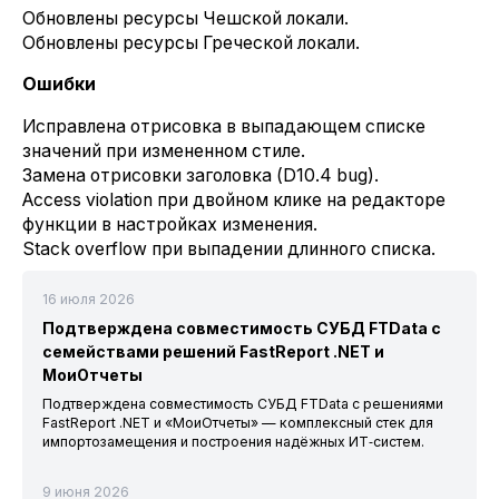
Обновлены ресурсы Чешской локали.
Обновлены ресурсы Греческой локали.
Ошибки
Исправлена отрисовка в выпадающем списке
значений при измененном стиле.
Замена отрисовки заголовка (D10.4 bug).
Access violation при двойном клике на редакторе
функции в настройках изменения.
Stack overflow при выпадении длинного списка.
16 июля 2026
Подтверждена совместимость СУБД FTData с
семействами решений FastReport .NET и
МоиОтчеты
Подтверждена совместимость СУБД FTData с решениями
FastReport .NET и «МоиОтчеты» — комплексный стек для
импортозамещения и построения надёжных ИТ‑систем.
9 июня 2026